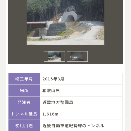
竣工年月
2015年3月
場所
和歌山県
発注者
近畿地方整備局
トンネル延長
1,616m
使用用途
近畿自動車道紀勢線のトンネル