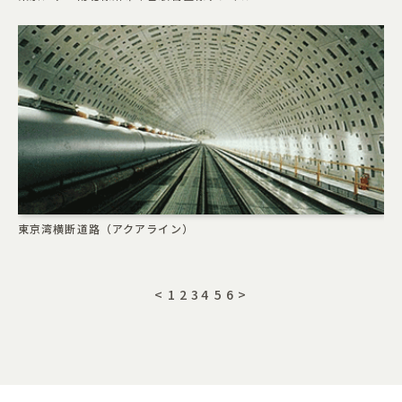
東京湾横断道路（アクアライン）
<
1
2
3
4
5
6
>