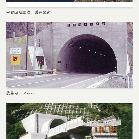
中部国際空港 護岸築造
敷島内トンネル