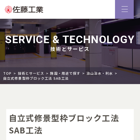
SERVICE & TECHNOLOGY
技術とサービス
TOP
技術とサービス
施設・用途で探す
治山治水・利水
自立式修景型枠ブロック工法 SAB工法
自立式修景型枠ブロック工法
SAB工法